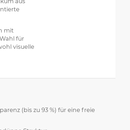
likum aus
ntierte
n mit
 Wahl für
ohl visuelle
arenz (bis zu 93 %) für eine freie