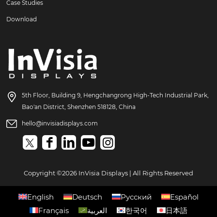
Case Studies
Download
5th Floor, Building 9, Hengchangrong High-Tech Industrial Park,
Bao'an District, Shenzhen 518128, China
hello@invisiadisplays.com
Copyright ©2026 InVisia Displays | All Rights Reserved
English
Deutsch
Русский
Español
Français
العربية
한국어
日本語