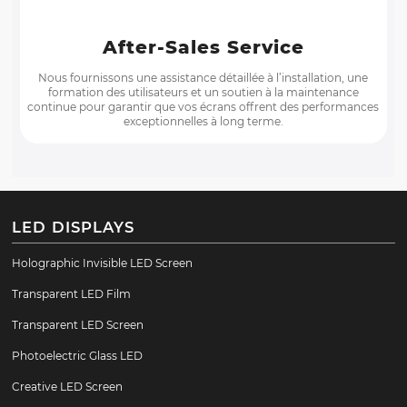
After-Sales Service
Nous fournissons une assistance détaillée à l’installation, une
formation des utilisateurs et un soutien à la maintenance
continue pour garantir que vos écrans offrent des performances
exceptionnelles à long terme.
LED DISPLAYS
Holographic Invisible LED Screen
Transparent LED Film
Transparent LED Screen
Photoelectric Glass LED
Creative LED Screen