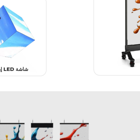
شاشة LED إبداعية