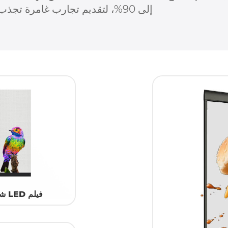
إلى 90%، لتقديم تجارب غامرة تجذب الجماهير دون حجب المناظر الطبيعية.
فيلم LED شفاف