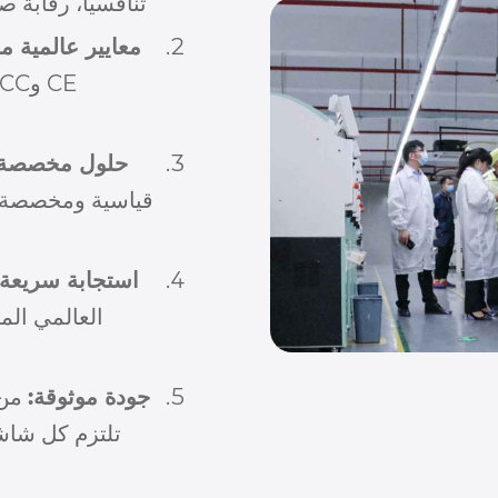
تنافسيًا، رقابة ص
معايير عالمية م
حلول مخصصة 
قياسية ومخصصة 
استجابة سريعة 
العالمي المخ
جودة موثوقة:
من ا
تلتزم كل شاشة 