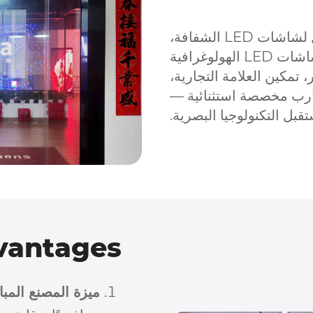
بصفتها مزود حلول شامل لشاشات LED الشفافة،
تلتزم InVisia بقيادة صناعة شاشات LED الهولوغرافية
 تمكين العلامة التجارية،
ارب مخصصة استثنائية —
تقبل التكنولوجيا البصرية.
vantages
ميزة المصنع المبا