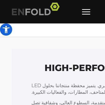
olbar
HIGH-PERFO
في InVisia Displays، نقوم بتصميم وتصنيع شاشات LED متطورة تعيد تعريف التواصل البصري. يتميز محفظة منتجاتنا بحلول LED
تاحف، المطارات، والفعاليات الكبيرة.
اشات LED الخاصة بنا بين الهندسة المتقدمة، السطوع العالي، وشفافية تصل