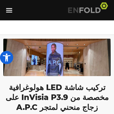
olbar
تركيب شاشة LED هولوغرافية
مخصصة من InVisia P3.9 على
زجاج منحني لمتجر A.P.C