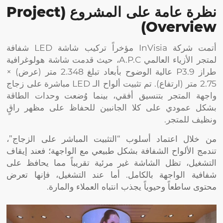
نظرة عامة على المشروع (Project
Overview)
أتمت شركة InVisia مؤخراً تركيب شاشة LED شفافة
لمتجر الأزياء العالمي A.P.C، حيث قدمت شاشة هولوغرافية
طراز P3.9 عالية الوضوح بأبعاد تبلغ 2.348 متر (عرض) ×
2.75 متر (ارتفاع). تم تثبيت ألواح الـ LED مباشرة على زجاج
واجهة المتجر بتنسيق أفقي، بينما وُضعت وحدات الطاقة
بشكل عمودي على كلا الجانبين للحفاظ على مظهر راقٍ
ونظيف للمتجر.
من خلال اعتماد أسلوب “التثبيت المباشر على الزجاج”،
تندمج الألواح الشفافة بشكل طبيعي مع الواجهة؛ فعند إيقاف
التشغيل، تظل الشاشة غير مرئية تقريباً مما يحافظ على
شفافية الواجهة بالكامل. أما عند التشغيل، فإنها تعرض
محتوى ساطعاً وحيوياً يجذب انتباه العملاء والمارة.