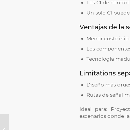
Los CI de control 
Un solo CI puede c
Ventajas de la 
Menor coste inici
Los componentes 
Tecnología madur
Limitations sep
Diseño más grues
Rutas de señal má
Ideal para: Proyec
escenarios donde la
InVisia Displays Serie
T: Redefiniendo las