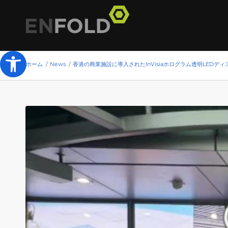
ツールバーを開く
ホーム
/
News
/
香港の商業施設に導入されたInVisiaホログラム透明LEDディスプ