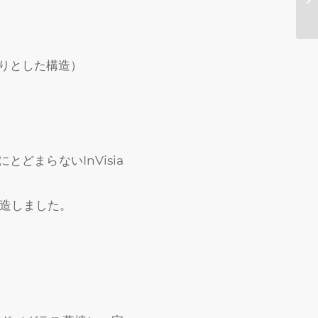
きりとした構造）
まらないInVisia
製造しました。