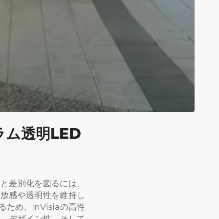
ラム透明LED
合と差別化を図るには、
開放感や透明性を維持し
、InVisiaの高性
性、デザイン性、そして