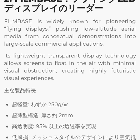
ディスプレイのリーダー
FILMBASE is widely known for pioneering
“flying displays,” pushing low-altitude aerial
media from conceptual demonstrations into
large-scale commercial applications.
Its lightweight transparent display technology
allows screens to float in the air with minimal
visual obstruction, creating highly futuristic
visual experiences.
主な製品特長
超軽量: わずか 250g/㎡
超薄型構造: 厚さ約 2mm
高透明度: 95% 以上の透過率を実現
低風損: メッシュスタイルのデザインにより空気抵