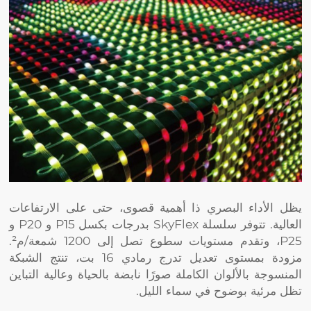
يظل الأداء البصري ذا أهمية قصوى، حتى على الارتفاعات
العالية. تتوفر سلسلة SkyFlex بدرجات بكسل P15 و P20 و
P25، وتقدم مستويات سطوع تصل إلى 1200 شمعة/م².
مزودة بمستوى تعديل تدرج رمادي 16 بت، تنتج الشبكة
المنسوجة بالألوان الكاملة صورًا نابضة بالحياة وعالية التباين
تظل مرئية بوضوح في سماء الليل.