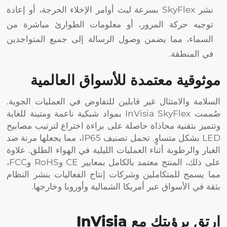
نشر SkyFlex بسرعة لبث أوامر الإخلاء الحرجة، أو إعادة
توجيه حركة المرور، أو معلومات الطوارئ مباشرة من
السماء، مما يضمن وصول الرسالة إلى جميع المتواجدين
في المنطقة.
موثوقية معتمدة للأسواق العالمية
السلامة والامتثال غير قابلين للتفاوض في العمليات الجوية.
صُممت InVisia SkyFlex بمواد شبكية ناعمة ومتينة للغاية
وتتميز بتقنية محاذاة حاصلة على براءة اختراع لترتيب مصابيح
LED بشكل متساوٍ. تحمل تصنيف IP65، مما يجعلها مرنة ضد
الغبار والرطوبة أثناء العمليات الليلية في الهواء الطلق. علاوة
على ذلك، المنتج معتمد بالكامل بمعايير CE وRoHS وFCC،
مما يسمح للمتكاملين وشركات إنتاج الفعاليات بنشر النظام
بثقة في الأسواق عبر أمريكا الشمالية وأوروبا وخارجها.
ارتقِ برؤيتك مع InVisia