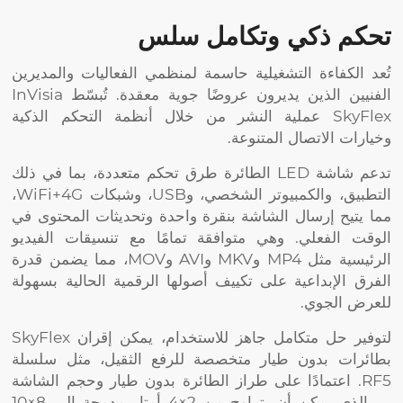
تحكم ذكي وتكامل سلس
تُعد الكفاءة التشغيلية حاسمة لمنظمي الفعاليات والمديرين
الفنيين الذين يديرون عروضًا جوية معقدة. تُبسّط InVisia
SkyFlex عملية النشر من خلال أنظمة التحكم الذكية
وخيارات الاتصال المتنوعة.
تدعم شاشة LED الطائرة طرق تحكم متعددة، بما في ذلك
التطبيق، والكمبيوتر الشخصي، وUSB، وشبكات WiFi+4G،
مما يتيح إرسال الشاشة بنقرة واحدة وتحديثات المحتوى في
الوقت الفعلي. وهي متوافقة تمامًا مع تنسيقات الفيديو
الرئيسية مثل MP4 وMKV وAVI وMOV، مما يضمن قدرة
الفرق الإبداعية على تكييف أصولها الرقمية الحالية بسهولة
للعرض الجوي.
لتوفير حل متكامل جاهز للاستخدام، يمكن إقران SkyFlex
بطائرات بدون طيار متخصصة للرفع الثقيل، مثل سلسلة
RF5. اعتمادًا على طراز الطائرة بدون طيار وحجم الشاشة
— الذي يمكن أن يتراوح من 2×4 أمتار مدمجة إلى 8×10