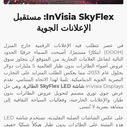
InVisia SkyFlex: مستقبل
الإعلانات الجوية
في عصر تتطلب فيه الإعلانات الرقمية خارج المنزل
(DOOH) ابتكارًا مستمرًا، أصبحت السماء حرفيًا الحدود
التالية لتفاعل العلامات التجارية. من المتوقع أن يتجاوز سوق
عروض أضواء الطائرات بدون طيار العالمية 5 مليارات دولار
بحلول عام 2033، مما يعكس الطلب المتزايد على التجارب
البصرية الجوية الديناميكية. تلبيةً لهذا الاتجاه المتنامي، تقدم
InVisia Displays
شاشة SkyFlex LED الطائرة
، وهي حل
عرض جوي ثوري مصمم لتحويل عروض الطائرات بدون
طيار، والإعلانات الخارجية، وفعاليات السياحة الثقافية إلى
مشاهد بصرية لا تُنسى.
على عكس الشاشات الصلبة التقليدية، تستخدم شاشة LED
هذه المثبتة على الطائرات بدون طيار هيكلاً شبكيًا خفيف