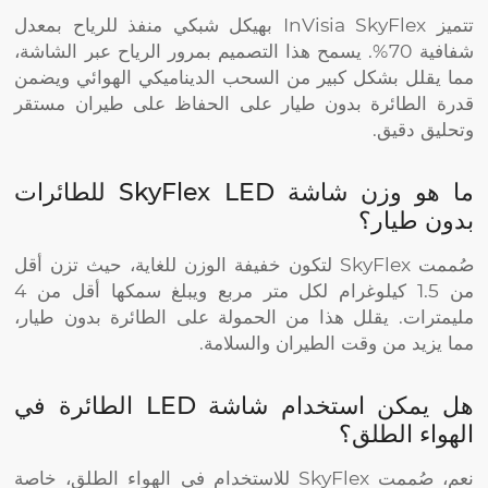
تتميز InVisia SkyFlex بهيكل شبكي منفذ للرياح بمعدل
شفافية 70%. يسمح هذا التصميم بمرور الرياح عبر الشاشة،
مما يقلل بشكل كبير من السحب الديناميكي الهوائي ويضمن
قدرة الطائرة بدون طيار على الحفاظ على طيران مستقر
وتحليق دقيق.
ما هو وزن شاشة SkyFlex LED للطائرات
بدون طيار؟
صُممت SkyFlex لتكون خفيفة الوزن للغاية، حيث تزن أقل
من 1.5 كيلوغرام لكل متر مربع ويبلغ سمكها أقل من 4
مليمترات. يقلل هذا من الحمولة على الطائرة بدون طيار،
مما يزيد من وقت الطيران والسلامة.
هل يمكن استخدام شاشة LED الطائرة في
الهواء الطلق؟
نعم، صُممت SkyFlex للاستخدام في الهواء الطلق، خاصة