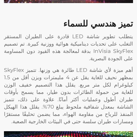
تميز هندسي للسماء
يتطلب تطوير شاشة LED قادرة على الطيران المستقر
التغلب على تحديات ديناميكية هوائية ووزنية كبيرة. تم تصميم
InVisia SkyFlex بدقة لمعالجة هذه القيود دون المساومة
على الجودة البصرية.
أهم ميزة لأي شاشة LED طائرة هي وزنها. تتميز SkyFlex
بمظهر نحيف للغاية يقل عن 4 مليمترات ويزن أقل من 1.5
كيلوغرام لكل متر مربع. يقلل هذا التصميم خفيف الوزن
للغاية من حمولة الطائرات بدون طيار، مما يسمح بأوقات
طيران أطول وعمليات أكثر أمانًا. علاوة على ذلك، تتميز
الشاشة بمعدل شفافية ملحوظ يبلغ 70%. يقلل هذا الهيكل
المنفذ للرياح من مقاومة الهواء، مما يضمن تحليقًا مستقرًا
ومسارات طيران سلسة حتى في البيئات الخارجية الصعبة.